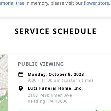
morial tree
in memory, please visit our
flower store
.
SERVICE SCHEDULE
PUBLIC VIEWING
Monday, October 9, 2023
9:00 - 11:00 am (Eastern time)
Lutz Funeral Home, Inc.
2100 Perkiomen Ave
Reading, PA 19606