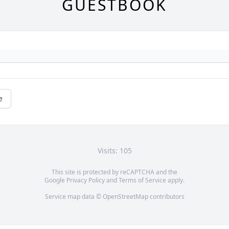
GUESTBOOK
e
Visits: 105
This site is protected by reCAPTCHA and the
Google
Privacy Policy
and
Terms of Service
apply.
Service map data ©
OpenStreetMap
contributors